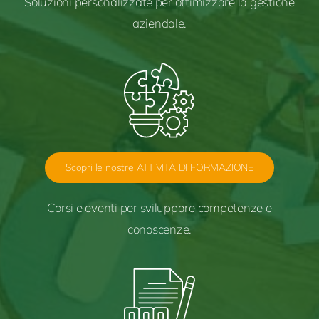
Soluzioni personalizzate
per ottimizzare
la gestione
aziendale.
Scopri le nostre ATTIVITÀ DI FORMAZIONE
Corsi e eventi per
sviluppare
competenze e
conoscenze.