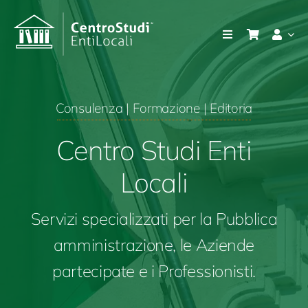
Salta
al
Toggle
contenuto
Navigation
Azienda
Consulenza | Formazione | Editoria
Prodotti
Centro Studi Enti
Consulenza e servizi
Locali
Prodotti
Servizi specializzati per la Pubblica
amministrazione,
le A
ziende
Notizie e bandi
partecipate
e i
P
rofessionisti.