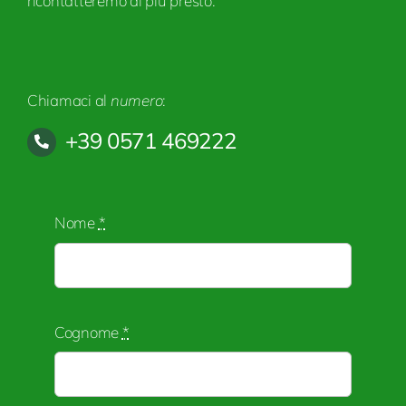
ricontatteremo al più presto.
Chiamaci al
numero
:
+39 0571 469222
Nome
*
Cognome
*