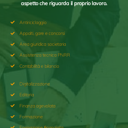
aspetto
che riguarda il proprio
lavoro.
Antiriciclaggio
Appalti, gare e concorsi
Area
giuridica
societaria
Assistenza tecnica
PNRR
Contabilità e bilancio
Digitalizzazione
Editoria
Finanza agevolata
Formazione
Formazione ﬁnanziata