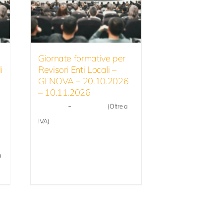
Giornate formative per
i
Revisori Enti Locali –
GENOVA – 20.10.2026
– 10.11.2026
Fascia
70,00
€
-
150,00
€
(Oltre a
di
IVA)
prezzo:
da
a
a
70,00 €
a
o:
150,00 €
0 €