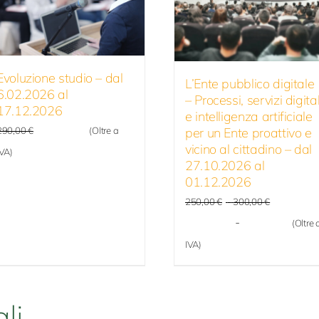
Evoluzione studio – dal
L’Ente pubblico digitale
6.02.2026 al
– Processi, servizi digital
17.12.2026
e intelligenza artificiale
232,00
€
per un Ente proattivo e
290,00
€
(Oltre a
vicino al cittadino – dal
IVA)
27.10.2026 al
01.12.2026
Fascia
250,00
€
-
300,00
€
di
Fasci
200,00
€
-
240,00
€
(Oltre 
prezzo:
di
IVA)
da
prezz
250,00 €
a
da
300,00 €
li
200,0