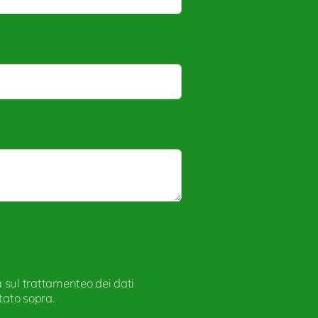
a sul trattamenteo dei dati
rtato sopra.