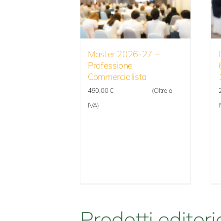
Master 2026-27 –
Professione
Commercialista
392,00
€
490,00
€
(Oltre a
IVA)
Prodotti editoria