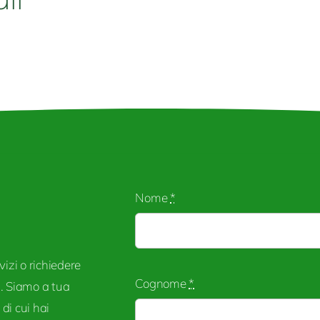
a
240,0
Nome
*
vizi o richiedere
Cognome
*
i. Siamo a tua
 di cui hai