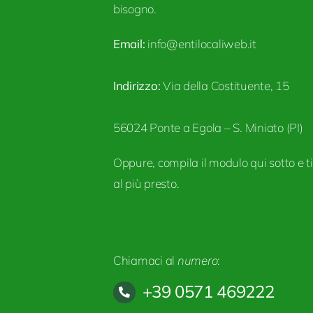
bisogno.
Email:
info@entilocaliweb.it
Indirizzo:
Via della Costituente, 15
56024 Ponte a Egola – S. Miniato (PI)
Oppure, compila il modulo qui sotto e t
al più presto.
Chiamaci al
numero
:
+39 0571 469222