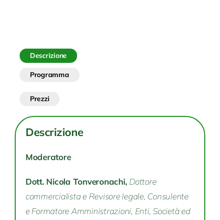
bilancio
di
sostenibilità
nelle
Descrizione
società
Programma
pubbliche:
opportunità
Prezzi
e
convenienze
Descrizione
quantità
Moderatore
Dott. Nicola Tonveronachi,
Dottore
commercialista e Revisore legale, Consulente
e Formatore Amministrazioni, Enti, Società ed