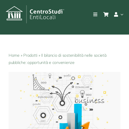
Salta
al
Toggle
contenuto
Navigation
Azienda
Prodotti
Home
»
Prodotti
»
Il bilancio di sostenibilità nelle società
pubbliche: opportunità e convenienze
Consulenza e servizi
Prodotti
Notizie e bandi