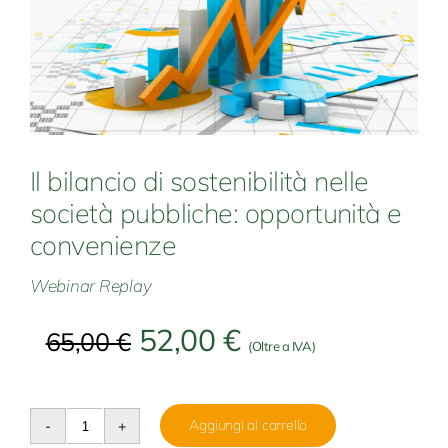
Il bilancio di sostenibilità nelle
società pubbliche: opportunità e
convenienze
Webinar Replay
52,00
€
65,00
€
(Oltre a IVA)
Aggiungi al carrello
Il