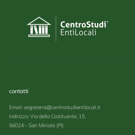
Formazione, consulenza e aggiornamento professionale per
le Pubbliche Amminsitrazioni, le imprese e i professionisti
contatti
Email: segreteria@centrostudientilocali.it
Indirizzo:
Via
della Costituente,
15,
56024 – San
Miniato
(PI)
Privacy Policy