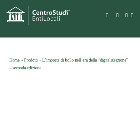
Salta
al
Toggle
contenuto
Navigation
Azienda
Prodotti
Home
»
Prodotti
»
L’imposta di bollo nell’era della “digitalizzazione”
– seconda edizione
Consulenza e servizi
Prodotti
Notizie e bandi