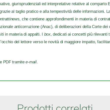
mative, giurisprudenziali ed interpretative relative al comparto 
razie al taglio pratico e alla tempestività delle informazioni. La
ntrattinews
, che contiene approfondimenti in materia di contra
azionale anticorruzione (Anac), di deliberazioni della Corte dei
ti in materia di appalti. I
box
, dedicati ai concetti più rilevanti 
 l’occhio del lettore verso le novità di maggiore impatto, facil
one PDF tramite
e-mail
.
Prodotti correlati