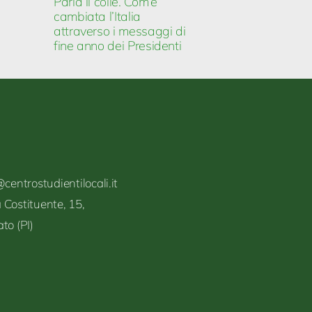
Parla il colle. Com’è
cambiata l’Italia
attraverso i messaggi di
fine anno dei Presidenti
centrostudientilocali.it
a Costituente,
15,
ato
(PI)