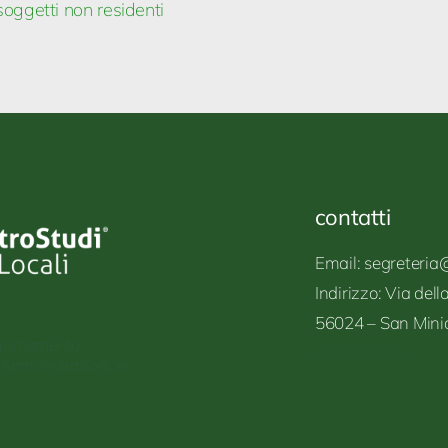
soggetti non residenti
contatti
Email: segreteria@
Indirizzo:
Via
dell
56024 – San
Mini
giornamento
Privacy Policy
 Amminsitrazioni, le