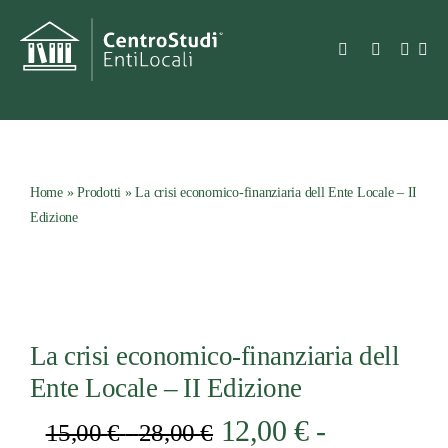
Salta
al
Toggle
contenuto
Navigation
Azienda
Prodotti
Home
»
Prodotti
»
La crisi economico-finanziaria dell Ente Locale – II
Edizione
Consulenza e se
Prodotti
La crisi economico-finanziaria dell
Notizie e bandi
Ente Locale – II Edizione
Fascia
12,00
€
-
15,00
€
-
28,00
€