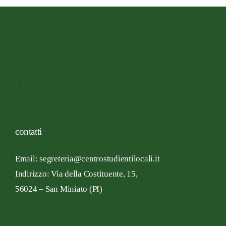
Formazione, consulenza e aggiornamento professionale per le
Pubbliche Amminsitrazioni, le imprese e i professionisti
contatti
Email: segreteria@centrostudientilocali.it
Indirizzo:
Via
della Costituente,
15,
56024 – San
Miniato
(PI)
Privacy Policy