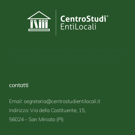
Formazione, consulenza e aggiornamento professionale per
le Pubbliche Amminsitrazioni, le imprese e i professionisti
contatti
Email: segreteria@centrostudientilocali.it
Indirizzo:
Via
della Costituente,
15,
56024 – San
Miniato
(PI)
Privacy Policy