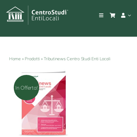
Salta
al
Toggle
contenuto
Navigation
Azienda
Prodotti
Home
»
Prodotti
»
Tributinews Centro Studi Enti Locali
Consulenza e servizi
In Offerta!
Prodotti
Notizie e bandi