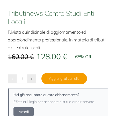
Tributinews Centro Studi Enti
Locali
Rivista quindicinale di aggiornamento ed
approfondimento professionale, in materia di tributi
e di entrate locali.
128,00
€
160,00
€
65% Off
Aggiungi al carrello
Tributinews
Centro
Hai già acquistato questo abbonamento?
Studi
Effettua il login per accedere alla tua area riservata.
Enti
Accedi
Locali