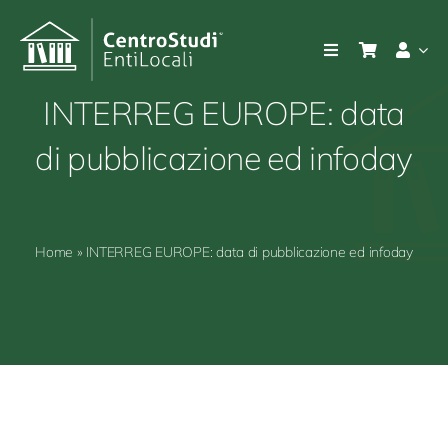
Salta
al
Toggle
contenuto
Navigation
Azienda
INTERREG EUROPE: data
di pubblicazione ed infoday
Prodotti
Consulenza e servizi
Home
»
INTERREG EUROPE: data di pubblicazione ed infoday
Prodotti
Notizie e bandi