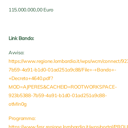
115.000.000,00 Euro
Link Bando:
Avviso:
https://www.regione.lombardia.it/wps/wcm/connect/9
7b59-4a91-b1d0-01ad251a9c88/File+-+Bando+-
+Decreto+4640.pdf?
MOD=AJPERES&CACHEID=ROOTWORKSPACE-
923b5388-7b59-4a91-b1d0-01ad251a9c88-
otMIn0g
Programma:
https://www.fesr.regione.lombardia.it/wps/portal/PRO