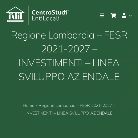
Salta
al
Toggle
contenuto
Navigation
Azienda
Regione Lombardia – FESR
2021-2027 –
Prodotti
INVESTIMENTI – LINEA
Consulenza e servizi
SVILUPPO AZIENDALE
Prodotti
Home
»
Regione Lombardia – FESR 2021-2027 –
Notizie e bandi
INVESTIMENTI – LINEA SVILUPPO AZIENDALE