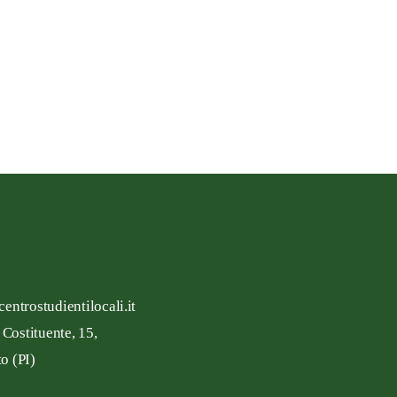
entrostudientilocali.it
 Costituente,
15,
to
(PI)