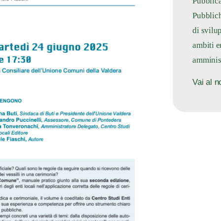
Pubblica
Pubblich
di svilu
ambiti er
amminist
Vai al n