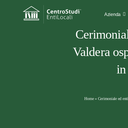
Salta
al
Azienda
contenuto
Cerimoniale
Valdera osp
in
Home
»
Cerimoniale ed enti