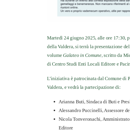
Martedì
24 giugno 2025
, alle ore
17:30
, 
della Valdera
, si terrà la presentazione de
volume
Galateo in Comune
, scritto da
Mic
di
Centro Studi Enti Locali Editore
e
Pacin
L’iniziativa è patrocinata dal
Comune di P
Valdera
, e vedrà la partecipazione di:
Arianna Buti
, Sindaca di Buti e Pre
Alessandro Puccinelli
, Assessore d
Nicola Tonveronachi
, Amministrato
Editore