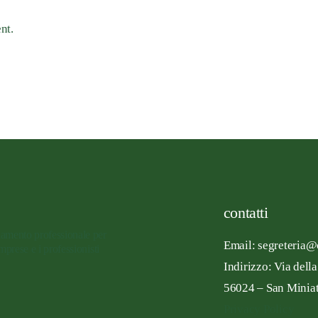
nt.
contatti
amento professionale per
Email: segreteria@c
prese e i professionisti
Indirizzo:
Via
della
56024 – San
Minia
Privacy Policy