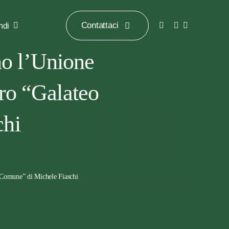
Contattaci
ndi
gno l’Unione
bro “Galateo
chi
in Comune” di Michele Fiaschi