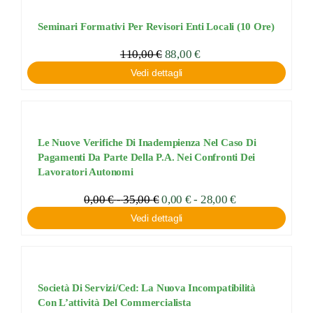
a
a
284,80 €
356,00 €
Seminari Formativi Per Revisori Enti Locali (10 Ore)
110,00
€
88,00
€
Vedi dettagli
Le Nuove Verifiche Di Inadempienza Nel Caso Di
Pagamenti Da Parte Della P.A. Nei Confronti Dei
Lavoratori Autonomi
Fascia
0,00
€
-
35,00
€
Fascia
0,00
€
-
28,00
€
di
di
Vedi dettagli
prezzo:
prezzo:
da
da
0,00 €
0,00 €
a
a
28,00 €
35,00 €
Società Di Servizi/ced: La Nuova Incompatibilità
Con L’attività Del Commercialista