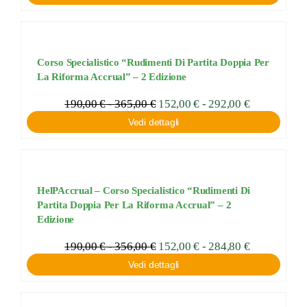
Corso Specialistico “Rudimenti Di Partita Doppia Per
La Riforma Accrual” – 2 Edizione
Fascia
190,00
€
-
365,00
€
Fascia
152,00
€
-
292,00
€
di
di
Vedi dettagli
prezzo:
prezzo:
da
da
152,00 €
190,00 €
a
a
292,00 €
365,00 €
HelPAccrual – Corso Specialistico “Rudimenti Di
Partita Doppia Per La Riforma Accrual” – 2
Edizione
Fascia
190,00
€
-
356,00
€
Fascia
152,00
€
-
284,80
€
di
di
Vedi dettagli
prezzo:
prezzo:
da
da
152,00 €
190,00 €