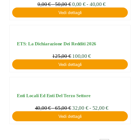
Fascia
0,00
€
-
50,00
€
Fascia
0,00
€
-
40,00
€
di
di
Vedi dettagli
prezzo:
prezzo:
da
da
0,00 €
0,00 €
a
a
40,00 €
50,00 €
ETS: La Dichiarazione Dei Redditi 2026
125,00
€
100,00
€
Vedi dettagli
Enti Locali Ed Enti Del Terzo Settore
Fascia
40,00
€
-
65,00
€
Fascia
32,00
€
-
52,00
€
di
di
Vedi dettagli
prezzo:
prezzo:
da
da
32,00 €
40,00 €
a
a