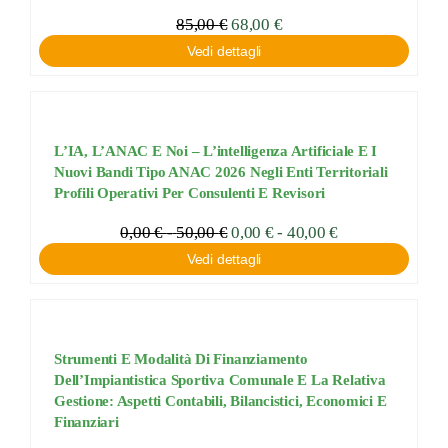
85,00
€
68,00
€
Vedi dettagli
L’IA, L’ANAC E Noi – L’intelligenza Artificiale E I
Nuovi Bandi Tipo ANAC 2026 Negli Enti Territoriali
Profili Operativi Per Consulenti E Revisori
Fascia
0,00
€
-
50,00
€
Fascia
0,00
€
-
40,00
€
di
di
Vedi dettagli
prezzo:
prezzo:
da
da
0,00 €
0,00 €
a
a
40,00 €
50,00 €
Strumenti E Modalità Di Finanziamento
Dell’Impiantistica Sportiva Comunale E La Relativa
Gestione: Aspetti Contabili, Bilancistici, Economici E
Finanziari