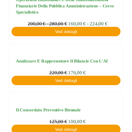
Finanziarie Della Pubblica Amministrazione – Corso
Specialistico
Fascia
200,00
€
-
280,00
€
Fascia
160,00
€
-
224,00
€
di
di
Vedi dettagli
prezzo:
prezzo:
da
da
160,00 €
200,00 €
a
a
224,00 €
280,00 €
Analizzare E Rappresentare Il Bilancio Con L’AI
220,00
€
176,00
€
Vedi dettagli
Il Concordato Preventivo Biennale
125,00
€
100,00
€
Vedi dettagli