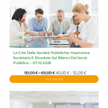
136,00 €
170,00 €
La Crisi Delle Società Pubbliche: Insolvenza
Societaria E Ricadute Sui Bilanci Del Socio
Pubblico – 07.10.2026
Fascia
50,00
€
-
65,00
€
Fascia
40,00
€
-
52,00
€
di
di
Vedi dettagli
prezzo:
prezzo:
da
da
40,00 €
50,00 €
a
a
52,00 €
65,00 €