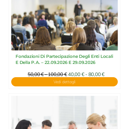
Fondazioni Di Partecipazione Degli Enti Locali
E Della P.A. – 22.09.2026 E 29.09.2026
Fascia
50,00
€
-
100,00
€
Fascia
40,00
€
-
80,00
€
di
di
Vedi dettagli
prezzo:
prezzo:
da
da
40,00 €
50,00 €
a
a
80,00 €
100,00 €