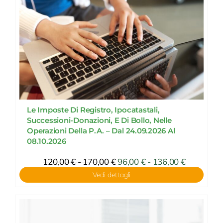
136,00 €
170,00 €
Le Imposte Di Registro, Ipocatastali,
Successioni-Donazioni, E Di Bollo, Nelle
Operazioni Della P.A. – Dal 24.09.2026 Al
08.10.2026
Fascia
120,00
€
-
170,00
€
Fascia
96,00
€
-
136,00
€
di
di
Vedi dettagli
prezzo:
prezzo:
da
da
96,00 €
120,00 €
a
a