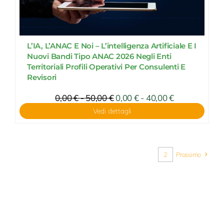
L’IA, L’ANAC E Noi – L’intelligenza Artificiale E I
Nuovi Bandi Tipo ANAC 2026 Negli Enti
Territoriali Profili Operativi Per Consulenti E
Revisori
Fascia
0,00
€
-
50,00
€
Fascia
0,00
€
-
40,00
€
di
di
Vedi dettagli
prezzo:
prezzo:
da
da
0,00 €
0,00 €
a
a
1
2
Prossimo
40,00 €
50,00 €