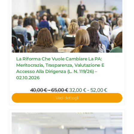
La Riforma Che Vuole Cambiare La PA:
Meritocrazia, Trasparenza, Valutazione E
Accesso Alla Dirigenza (L. N. 119/26) –
02.10.2026
Fascia
40,00
€
-
65,00
€
Fascia
32,00
€
-
52,00
€
di
di
Vedi dettagli
prezzo:
prezzo:
da
da
32,00 €
40,00 €
a
a
52,00 €
65,00 €