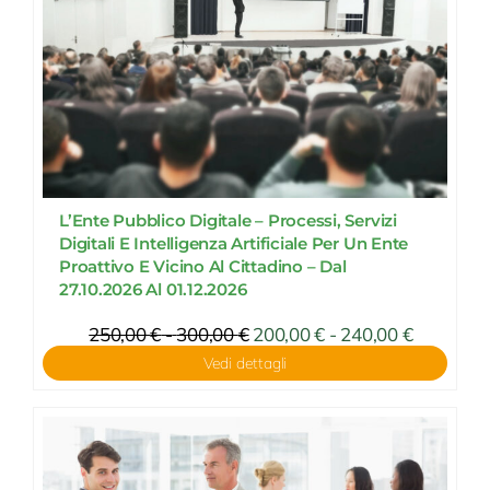
L’Ente Pubblico Digitale – Processi, Servizi
Digitali E Intelligenza Artificiale Per Un Ente
Proattivo E Vicino Al Cittadino – Dal
27.10.2026 Al 01.12.2026
Fascia
250,00
€
-
300,00
€
Fascia
200,00
€
-
240,00
€
di
di
Vedi dettagli
prezzo:
prezzo:
da
da
200,00 €
250,00 €
a
a
240,00 €
300,00 €