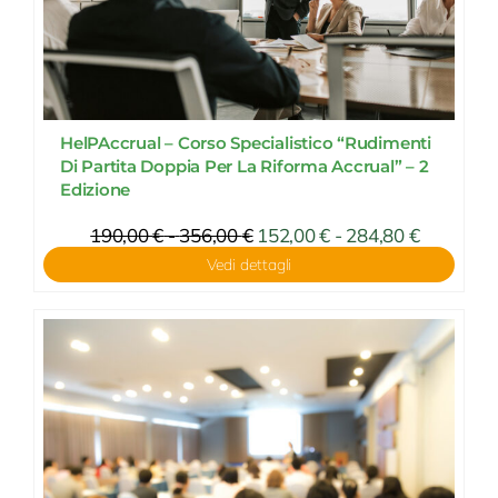
HelPAccrual – Corso Specialistico “Rudimenti
Di Partita Doppia Per La Riforma Accrual” – 2
Edizione
Fascia
190,00
€
-
356,00
€
Fascia
152,00
€
-
284,80
€
di
di
Vedi dettagli
prezzo:
prezzo:
da
da
152,00 €
190,00 €
a
a
284,80 €
356,00 €