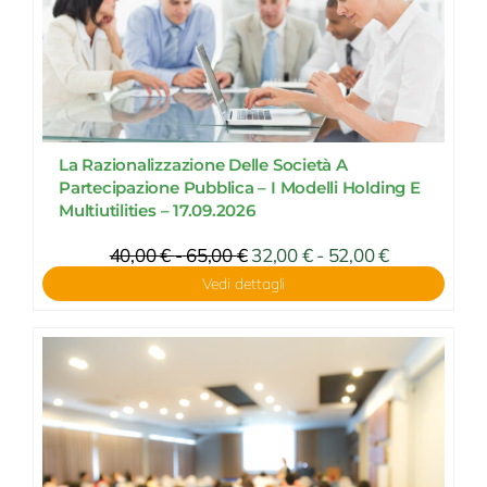
La Razionalizzazione Delle Società A
Partecipazione Pubblica – I Modelli Holding E
Multiutilities – 17.09.2026
Fascia
40,00
€
-
65,00
€
Fascia
32,00
€
-
52,00
€
di
di
Vedi dettagli
prezzo:
prezzo:
da
da
32,00 €
40,00 €
a
a
52,00 €
65,00 €