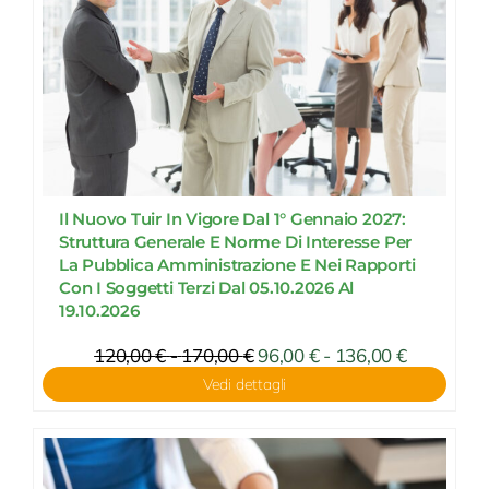
Il Nuovo Tuir In Vigore Dal 1° Gennaio 2027:
Struttura Generale E Norme Di Interesse Per
La Pubblica Amministrazione E Nei Rapporti
Con I Soggetti Terzi Dal 05.10.2026 Al
19.10.2026
Fascia
120,00
€
-
170,00
€
Fascia
96,00
€
-
136,00
€
di
di
Vedi dettagli
prezzo:
prezzo:
da
da
96,00 €
120,00 €
a
a