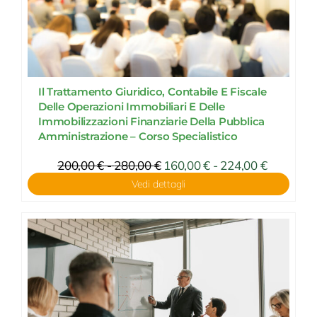
Il Trattamento Giuridico, Contabile E Fiscale
Delle Operazioni Immobiliari E Delle
Immobilizzazioni Finanziarie Della Pubblica
Amministrazione – Corso Specialistico
Fascia
200,00
€
-
280,00
€
Fascia
160,00
€
-
224,00
€
di
di
Vedi dettagli
prezzo:
prezzo:
da
da
160,00 €
200,00 €
a
a
224,00 €
280,00 €