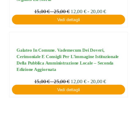
Fascia
15,00
€
-
25,00
€
Fascia
12,00
€
-
20,00
€
di
di
Vedi dettagli
prezzo:
prezzo:
da
da
12,00 €
15,00 €
a
a
20,00 €
25,00 €
Galateo In Comune. Vademecum Dei Doveri,
Cerimoniale E Consigli Per L’immagine Istituzionale
Della Pubblica Amministrazione Locale – Seconda
Edizione Aggiornata
Fascia
15,00
€
-
25,00
€
Fascia
12,00
€
-
20,00
€
di
di
Vedi dettagli
prezzo:
prezzo:
da
da
12,00 €
15,00 €
a
a
20,00 €
25,00 €