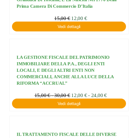
Prima Camera Di Commercio D’Italia
15,00
€
12,00
€
Vedi dettagli
LA GESTIONE FISCALE DEL PATRIMONIO
IMMOBILIARE DELLA P.A., DEGLI ENTI
LOCALI, E DEGLI ALTRI ENTI NON
COMMERCIALI, ANCHE ALLA LUCE DELLA
RIFORMA “ACCRUAL”
Fascia
15,00
€
-
30,00
€
Fascia
12,00
€
-
24,00
€
di
di
Vedi dettagli
prezzo:
prezzo:
da
da
12,00 €
15,00 €
a
a
24,00 €
30,00 €
IL TRATTAMENTO FISCALE DELLE DIVERSE