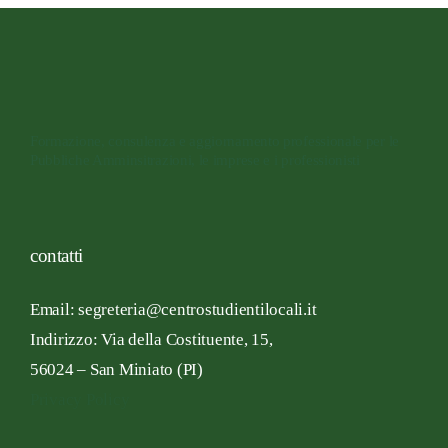
Formazione, consulenza e aggiornamento professionale per le
Pubbliche Amminsitrazioni, le imprese e i professionisti
contatti
Email: segreteria@centrostudientilocali.it
Indirizzo:
Via
della Costituente,
15,
56024 – San
Miniato
(PI)
Privacy Policy