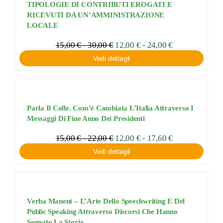
TIPOLOGIE DI CONTRIBUTI EROGATI E
RICEVUTI DA UN’AMMINISTRAZIONE
LOCALE
Fascia
15,00
€
-
30,00
€
Fascia
12,00
€
-
24,00
€
di
di
Vedi dettagli
prezzo:
prezzo:
da
da
12,00 €
15,00 €
a
a
24,00 €
30,00 €
Parla Il Colle. Com’è Cambiata L’Italia Attraverso I
Messaggi Di Fine Anno Dei Presidenti
Fascia
15,00
€
-
22,00
€
Fascia
12,00
€
-
17,60
€
di
di
Vedi dettagli
prezzo:
prezzo:
da
da
12,00 €
15,00 €
a
a
17,60 €
22,00 €
Verba Manent – L’Arte Dello Speechwriting E Del
Public Speaking Attraverso Discorsi Che Hanno
Segnato La Storia