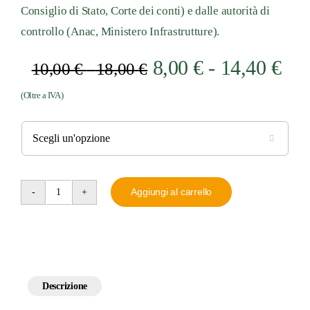
Consiglio di Stato, Corte dei conti) e dalle autorità di
controllo (Anac, Ministero Infrastrutture).
Fas
Fascia
8,00
€
-
14,40
€
10,00
€
-
18,00
€
di
di
(Oltre a IVA)
prezzo:
pre
da
da
10,00 €

8,0
a
18,00 €
a
Aggiungi al carrello
Gli
14,
affidamenti
sotto
soglia
comunitaria
Descrizione
quantità