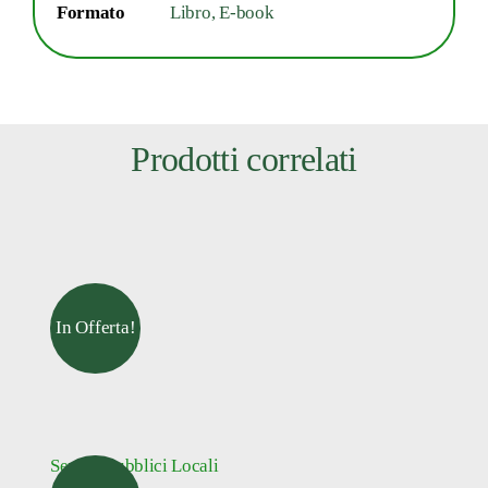
Formato
Libro, E-book
Prodotti correlati
IVA & Fisco
In Offerta!
Servizi Pubblici Locali