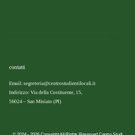
Formazione, consulenza e aggiornamento professionale per le
Pubbliche Amminsitrazioni, le imprese e i professionisti
contatti
Email: segreteria@centrostudientilocali.it
Indirizzo:
Via
della Costituente,
15,
56024 – San
Miniato
(PI)
Privacy Policy
© 2024 - 2026 Copyright All Rights Reserved Centro Studi