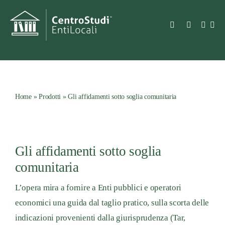
Salta
al
Toggle
contenuto
Navigation
Azienda
Prodotti
Home
»
Prodotti
»
Gli affidamenti sotto soglia comunitaria
Consulenza e servizi
Gli affidamenti sotto soglia
Prodotti
comunitaria
Notizie e bandi
L’opera mira a fornire a Enti pubblici e operatori
economici una guida dal taglio pratico, sulla scorta delle
indicazioni provenienti dalla giurisprudenza (Tar,