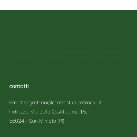
Formazione, consulenza e aggiornamento professionale per
le Pubbliche Amminsitrazioni, le imprese e i professionisti
contatti
Email: segreteria@centrostudientilocali.it
Indirizzo:
Via
della Costituente,
15,
56024 – San
Miniato
(PI)
Privacy Policy